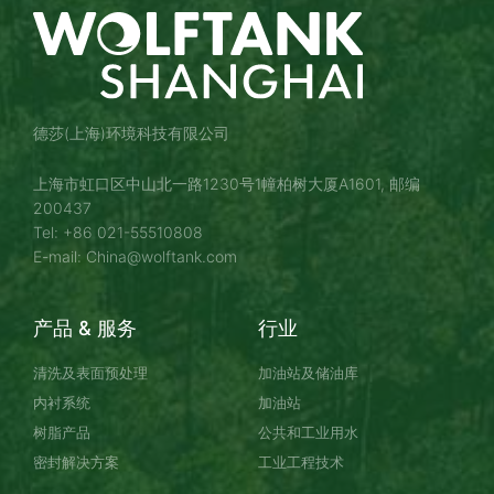
德莎(上海)环境科技有限公司
上海市虹口区中山北一路1230号1幢柏树大厦A1601, 邮编
200437
Tel: +86 021-55510808
E-mail: China@wolftank.com
产品 & 服务
行业
清洗及表面预处理
加油站及储油库
内衬系统
加油站
树脂产品
公共和工业用水
密封解决方案
工业工程技术