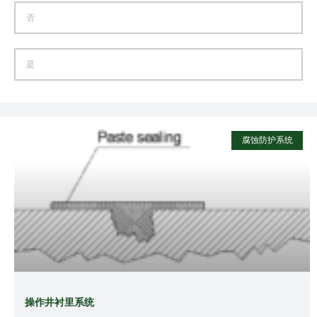
否
是
腐蚀防护系统
操作井衬里系统