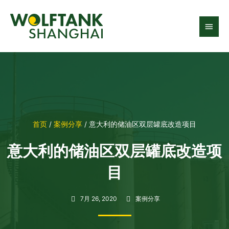
跳
主
至
内
菜
容
单
首页
/
案例分享
/ 意大利的储油区双层罐底改造项目
意大利的储油区双层罐底改造项
目
7月 26, 2020
案例分享