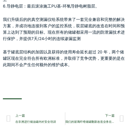
6.导静电层：最后滚涂施工PU基-环氧导静电树脂层。
我们升级后的的真空测漏仪给系统带来了一套完全兼容和完整的解决
方案，并成功地连接到客户的监控系统，双层罐底的改造在时间和预
算上达到了预期的目标。现在所有的储罐都采用一流的防泄漏技术进
行保护，并提供7天/24小时的连续渗漏监测
基于罐底层结构的加固以及获得的使用寿命延长超过 20 年，两个储
罐区现在完全符合所有欧洲标准，并取得了竞争优势，更重要的是在
此期间不会产生任何额外的维护成本。
Prev
N
上一篇
下一篇
在非洲进行储油罐内衬安全培训
我们的玻璃纤维储罐翻新改造业务在哥伦比亚持续发展