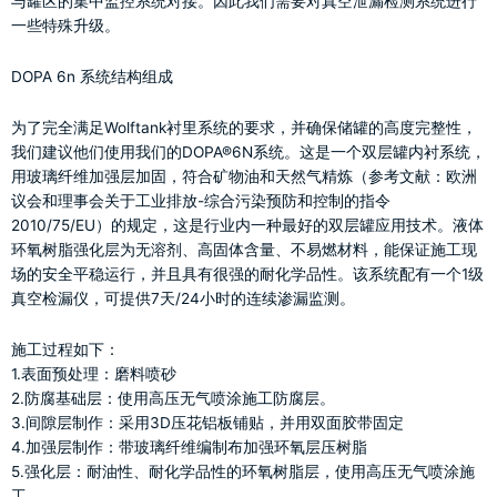
与罐区的集中监控系统对接。因此我们需要对真空泄漏检测系统进行
一些特殊升级。
DOPA 6n 系统结构组成
为了完全满足Wolftank衬里系统的要求，并确保储罐的高度完整性，
我们建议他们使用我们的DOPA®6N系统。这是一个双层罐内衬系统，
用玻璃纤维加强层加固，符合矿物油和天然气精炼（参考文献：欧洲
议会和理事会关于工业排放-综合污染预防和控制的指令
2010/75/EU）的规定，这是行业内一种最好的双层罐应用技术。液体
环氧树脂强化层为无溶剂、高固体含量、不易燃材料，能保证施工现
场的安全平稳运行，并且具有很强的耐化学品性。该系统配有一个1级
真空检漏仪，可提供7天/24小时的连续渗漏监测。
施工过程如下：
1.表面预处理：磨料喷砂
2.防腐基础层：使用高压无气喷涂施工防腐层。
3.间隙层制作：采用3D压花铝板铺贴，并用双面胶带固定
4.加强层制作：带玻璃纤维编制布加强环氧层压树脂
5.强化层：耐油性、耐化学品性的环氧树脂层，使用高压无气喷涂施
工