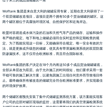
位于米兰的成品油储罐区一角
Wolftank 集团是来自意大利的储罐应用专家，近期在意大利获得了一
个双层储罐改造项目，该项目是两个拥有50多个货油储罐的罐区。这
两个罐区都位于高腐蚀环境区域、自然保护区和近海岸边。
欧盟对容易造成水体污染的石油和天然气等产品的储存、运输和操作
有严格的规定。地下和地上储罐必须符合实时监控和定期检查的规
定。为了既能实现这一目标，又能确保符合规定。唯一安全有效的方
法，就是更换或升级您的储罐，使其具有带泄漏检测系统的双层防腐
防渗漏技术。这不仅符合欧洲标准，而且符合国际标准。
Wolftank集团的客户决定在18个月内将这50多个成品货油储罐罐底，
全部从单层改为双层。由于允许施工的时间很短，他们要求采用一套
平稳可靠的施工解决方案，以避免因施工出现任何意外而导致项目终
止。最终确保所有被改造的储罐完全符合欧洲标准要求，并实现最佳
的环境保护效果。
两个储罐区都预先安装了集中式储罐监测系统方案，该方案能实现客
户公司的总部对罐区现场的监控，这需要将我们的真空泄漏检测系统